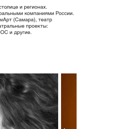
толице и регионах.
тральными компаниями России.
мАрт (Самара), театр
атральные проекты:
OC и другие.