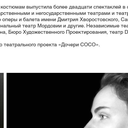
 костюмам выпустила более двадцати спектаклей в с
арственными и негосударственными театрами и теа
р оперы и балета имени Дмитрия Хворостовского, Са
нальный театр Мордовии и другие. Независимые те
а, Бюро Художественного Проектирования, театр D
о театрального проекта «Дочери СОСО».